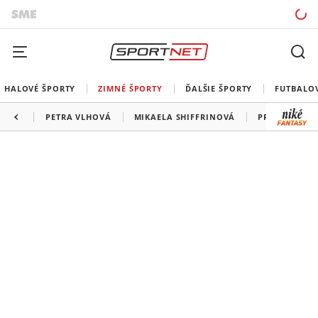
HALOVÉ ŠPORTY
ZIMNÉ ŠPORTY
ĎALŠIE ŠPORTY
FUTBALO
PETRA VLHOVÁ
MIKAELA SHIFFRINOVÁ
PROGRAM SP