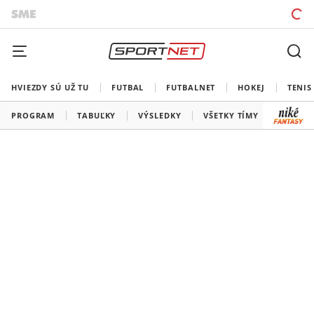
HVIEZDY SÚ UŽ TU
FUTBAL
FUTBALNET
HOKEJ
TENIS
PROGRAM
TABUĽKY
VÝSLEDKY
VŠETKY TÍMY
SLOVEN