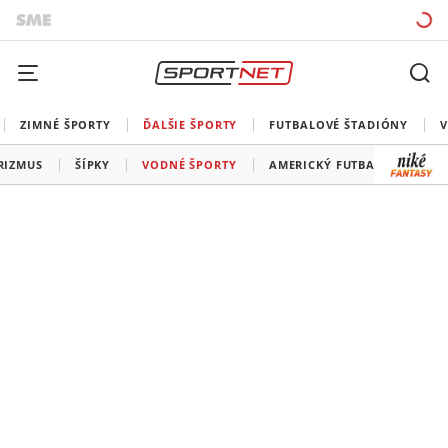
ZIMNÉ ŠPORTY
ĎALŠIE ŠPORTY
FUTBALOVÉ ŠTADIÓNY
V
RIZMUS
ŠÍPKY
VODNÉ ŠPORTY
AMERICKÝ FUTBAL
SNOO