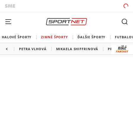
HALOVÉ ŠPORTY
ZIMNÉ ŠPORTY
ĎALŠIE ŠPORTY
FUTBALO
PETRA VLHOVÁ
MIKAELA SHIFFRINOVÁ
PROGRAM SP