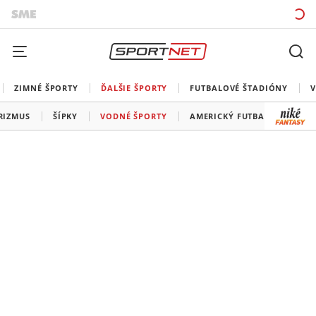
ZIMNÉ ŠPORTY
ĎALŠIE ŠPORTY
FUTBALOVÉ ŠTADIÓNY
V
RIZMUS
ŠÍPKY
VODNÉ ŠPORTY
AMERICKÝ FUTBAL
SNOO