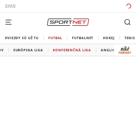
HVIEZDY SÚ UŽ TU
FUTBAL
FUTBALNET
HOKEJ
TENIS
OV
EURÓPSKA LIGA
KONFERENČNÁ LIGA
ANGLICKO
ŠP