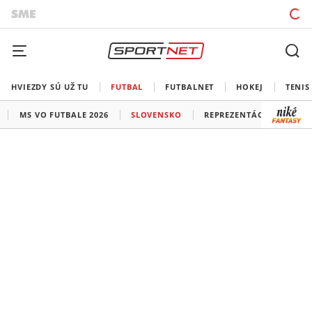
HVIEZDY SÚ UŽ TU
FUTBAL
FUTBALNET
HOKEJ
TENIS
MS VO FUTBALE 2026
SLOVENSKO
REPREZENTÁCIE
LIG