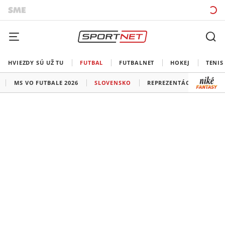
HVIEZDY SÚ UŽ TU
FUTBAL
FUTBALNET
HOKEJ
TENIS
MS VO FUTBALE 2026
SLOVENSKO
REPREZENTÁCIE
LIG