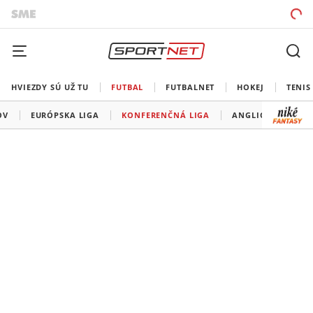
HVIEZDY SÚ UŽ TU
FUTBAL
FUTBALNET
HOKEJ
TENIS
OV
EURÓPSKA LIGA
KONFERENČNÁ LIGA
ANGLICKO
ŠP