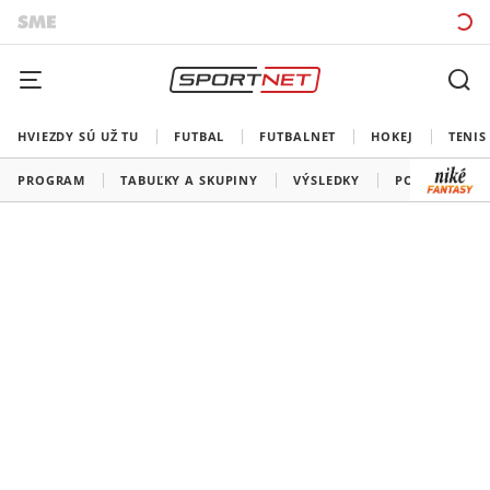
HVIEZDY SÚ UŽ TU
FUTBAL
FUTBALNET
HOKEJ
TENIS
PROGRAM
TABUĽKY A SKUPINY
VÝSLEDKY
PORADIE STR