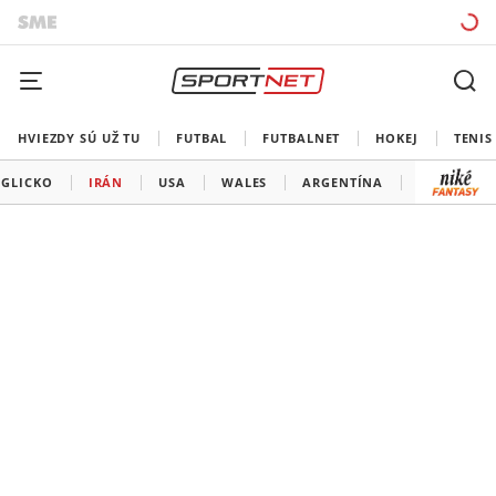
HVIEZDY SÚ UŽ TU
FUTBAL
FUTBALNET
HOKEJ
TENIS
GLICKO
IRÁN
USA
WALES
ARGENTÍNA
MEXIKO