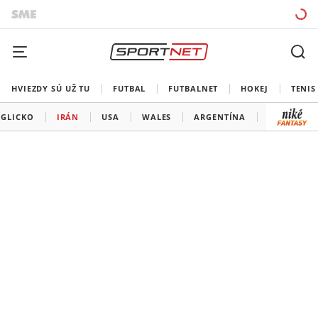
HVIEZDY SÚ UŽ TU
FUTBAL
FUTBALNET
HOKEJ
TENIS
GLICKO
IRÁN
USA
WALES
ARGENTÍNA
MEXIKO