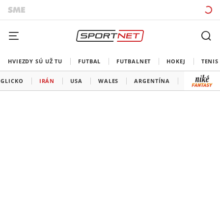
HVIEZDY SÚ UŽ TU
FUTBAL
FUTBALNET
HOKEJ
TENIS
GLICKO
IRÁN
USA
WALES
ARGENTÍNA
MEXIKO