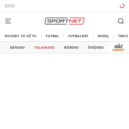
HVIEZDY SÚ UŽ TU
FUTBAL
FUTBALNET
HOKEJ
TENIS
A
DÁNSKO
TALIANSKO
NÓRSKO
ŠVÉDSKO
SLOVIN