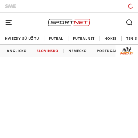
HVIEZDY SÚ UŽ TU
FUTBAL
FUTBALNET
HOKEJ
TENIS
ANGLICKO
SLOVINSKO
NEMECKO
PORTUGALSKO
F