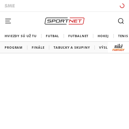
HVIEZDY SÚ UŽ TU
FUTBAL
FUTBALNET
HOKEJ
TENIS
PROGRAM
FINÁLE
TABUĽKY A SKUPINY
VÝSLEDKY
V