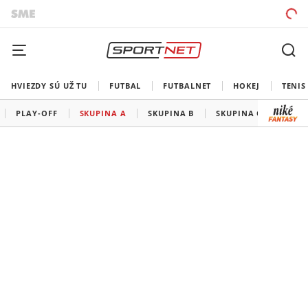
HVIEZDY SÚ UŽ TU
FUTBAL
FUTBALNET
HOKEJ
TENIS
PLAY-OFF
SKUPINA A
SKUPINA B
SKUPINA C
SKUP