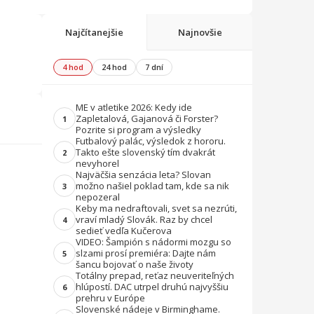
Najčítanejšie
Najnovšie
4 hod
24 hod
7 dní
ME v atletike 2026: Kedy ide
Zapletalová, Gajanová či Forster?
1
Pozrite si program a výsledky
Futbalový palác, výsledok z hororu.
Takto ešte slovenský tím dvakrát
2
nevyhorel
Najväčšia senzácia leta? Slovan
možno našiel poklad tam, kde sa nik
3
nepozeral
Keby ma nedraftovali, svet sa nezrúti,
vraví mladý Slovák. Raz by chcel
4
sedieť vedľa Kučerova
VIDEO: Šampión s nádormi mozgu so
slzami prosí premiéra: Dajte nám
5
šancu bojovať o naše životy
Totálny prepad, reťaz neuveriteľných
hlúpostí. DAC utrpel druhú najvyššiu
6
prehru v Európe
Slovenské nádeje v Birminghame.