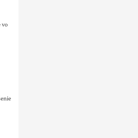
e vo
šenie