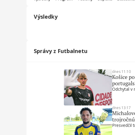
Výsledky
Správy z Futbalnetu
dnes 11:10
Košice po
portugal
Odchytal v 
dnes 13:17
Michalovc
trojročn
Presvedčil t