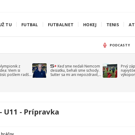
UŽ TU
FUTBAL
FUTBALNET
HOKEJ
TENIS
AT
PODCASTY
olympionik z
Keď sme nedali Nemcom
Prvý zá
idea: Viem si
desiatku, behali sme schody.
najvyšše
-tisíc pošlem radšej
Sutter sa mi ani nepozdravil,
výkopom
spomína Droppa
uzavret
- U11 - Prípravka
a hráčov