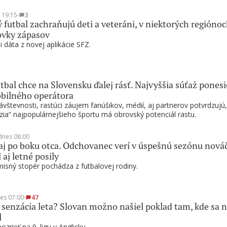
t 19:15
∙
3
 futbal zachraňujú deti a veteráni, v niektorých regióno
ovky zápasov
i dáta z novej aplikácie SFZ.
tbal chce na Slovensku ďalej rásť. Najvyššia súťaž ponesi
bilného operátora
vštevnosti, rastúci záujem fanúšikov, médií, aj partnerov potvrdzujú,
zia“ najpopulárnejšieho športu má obrovský potenciál rastu.
dnes 08:00
 aj po boku otca. Odchovanec verí v úspešnú sezónu nováč
 aj letné posily
sný stopér pochádza z futbalovej rodiny.
es 07:00
∙
47
 senzácia leta? Slovan možno našiel poklad tam, kde sa n
l
zrieť na 9. ligu v Anglicku.