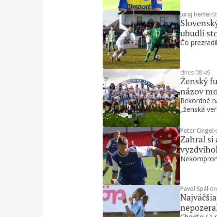
Juraj Hertel
∙
š
Slovenský
ubudli st
Čo prezradil
dnes 08:49
Ženský fu
názov mo
Rekordné ná
„ženská ver
Peter Cingel
∙
Zahral si
vyzdvihol
Nekompromi
Pavol Spál
∙
dn
Najväčšia
nepozera
Choďte sa po