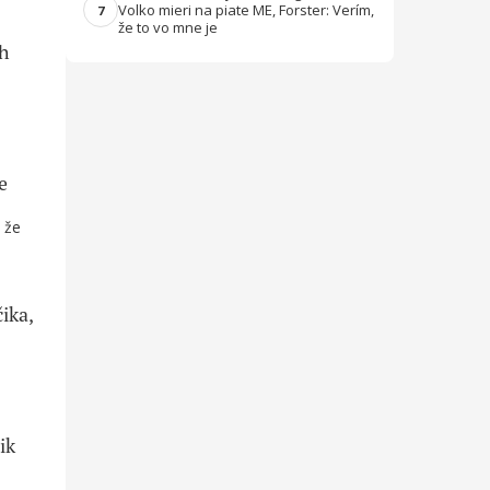
Volko mieri na piate ME, Forster: Verím,
7
že to vo mne je
ch
e
 že
ika,
ik