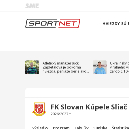
HVIEZDY SÚ 
Atletický manažér Juck:
Ukrajinský 
Zapletalová je pokorná
virálneho v
hviezda, peniaze berie ako
zarobiť, 10
sprievodný jav
na vojnu
FK Slovan Kúpele Sliač 
Výsledky
Program
Tabuľky
Súpiska
Štatistik