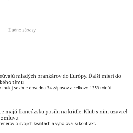
Žiadne zápasy
súvajú mladých brankárov do Európy. Ďalší mieri do
ského tímu
minulej sezóne dovedna 34 zápasov a celkovo 1359 minút.
e majú francúzsku posilu na krídle. Klub s ním uzavrel
ú zmluvu
rénerov o svojich kvalitách a vybojoval si kontrakt.