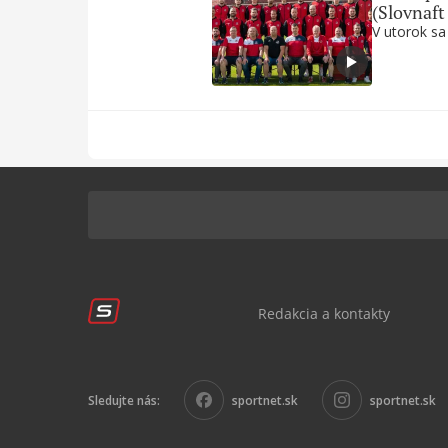
(Slovnaft
V utorok sa
Redakcia a kontakty
Sledujte nás:
sportnet.sk
sportnet.sk