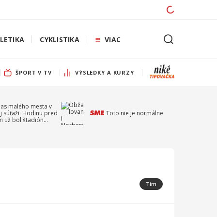
LETIKA
CYKLISTIKA
VIAC
ŠPORT V TV
VÝSLEDKY A KURZY
pas malého mesta v
j súťaži. Hodinu pred
Toto nie je normálne
 už bol štadión
ý
Tím