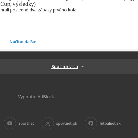
 Cup, výsledky)
 hrali posledné dva zápasy prvého kola.
Načítať ďalšie
Späť na vrch
Vypnutie AdBlock
Sportnet
sportnet_sk
futbalnet.sk