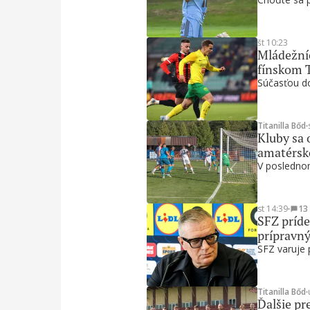
št 10:23
Mládežníc
fínskom 
Súčasťou do
Titanilla Bőd
∙
Kluby sa 
amatérsk
V poslednom
st 14:39
∙
13
SFZ príde
prípravn
SFZ varuje 
Titanilla Bőd
∙
Ďalšie pre