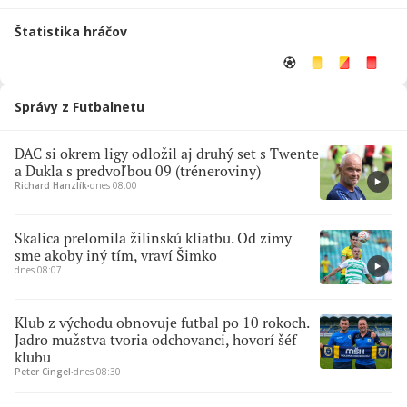
Štatistika hráčov
Správy z Futbalnetu
DAC si okrem ligy odložil aj druhý set s Twente
a Dukla s predvoľbou 09 (tréneroviny)
Richard Hanzlík
∙
dnes 08:00
Skalica prelomila žilinskú kliatbu. Od zimy
sme akoby iný tím, vraví Šimko
dnes 08:07
Klub z východu obnovuje futbal po 10 rokoch.
Jadro mužstva tvoria odchovanci, hovorí šéf
klubu
Peter Cingel
∙
dnes 08:30