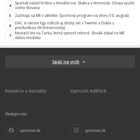
Spartak našiel hrdinu v tínedžerovi, Skalica v tímovosti. Obaja využili
4
voľno Slovana
Začínajú sa ME v atletike. Športový program na dnes (10. august)
5
DAC si okrem ligy odložil aj druhý set s Twente a Dukla s
6
predvoľbou 09 (tréneroviny)
Nestačil len na Turka, ktorý vytvoril rekord. Slovák získal na ME
7
ďalšiu medailu
Späť na vrch
Redakcia a kontakty
Vypnutie AdBlock
Sledujte nás:
sportnet.sk
sportnet.sk