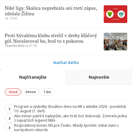
Niké liga: Skalica neprehrala ani tretí zápas,
zdolala Žilinu
ne 14:00
Proti bývalému klubu strelil v derby kľúčový
gól. Neoslavoval ho, bral to s pokorou
Titanilla Bőd
∙
ne 07:30
Načítať ďalšie
Najčítanejšie
Najnovšie
4 hod
24 hod
7 dní
Program a výsledky Slovákov dnes na ME v atletike 2026 - pondelok
1
10. august (1. deň)
Ako tréner patril k najlepším, ako hráč bol dokonalý. Zomrela jedna
2
z najväčších legiend NBA
Rozprávkový koniec MS pre Česko. Mladý šprintér získal zlato v
3
európskom rekorde