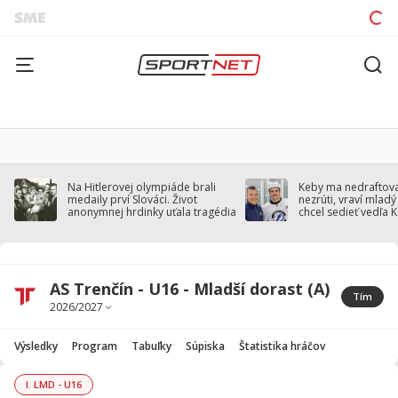
Na Hitlerovej olympiáde brali
Keby ma nedraftoval
medaily prví Slováci. Život
nezrúti, vraví mladý
anonymnej hrdinky uťala tragédia
chcel sedieť vedľa 
AS Trenčín - U16 - Mladší dorast (A)
Tím
Výsledky
Program
Tabuľky
Súpiska
Štatistika hráčov
I. LMD - U16