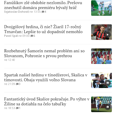
Fanúšikov zlé obdobie nezlomilo. Prešovu
znechutil domácu premiéru bývalý hráč
Svjatoslav Dohovič
∙
ne 13:55
∙
4
Dvojgólový hrdina, či nie? Žiaril 17-ročný
Trnavčan: Lepšie to už dopadnúť nemohlo
Pavol Spál
∙
ne 09:00
∙
6
Rozbehnutý Šamorín nemal problém ani so
Slovanom, Pohronie s prvou prehrou
ne 12:40
Spartak našiel hrdinu v tínedžerovi, Skalica v
tímovosti. Obaja využili voľno Slovana
ne 21:09
∙
3
Fantastický úvod Skalice pokračuje. Po výhre v
Žiline sa dotiahla na čelo tabuľky
ne 18:53
∙
1