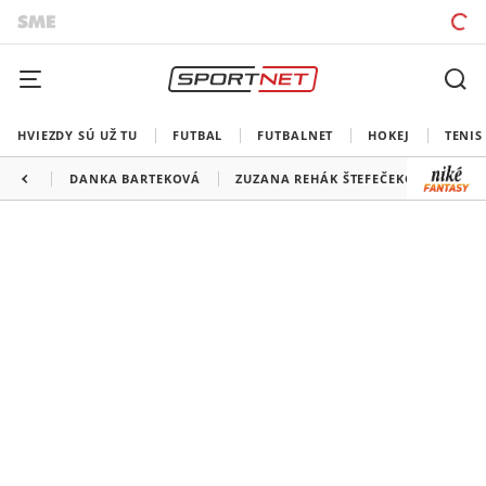
HVIEZDY SÚ UŽ TU
FUTBAL
FUTBALNET
HOKEJ
TENIS
DANKA BARTEKOVÁ
ZUZANA REHÁK ŠTEFEČEKOVÁ
ER