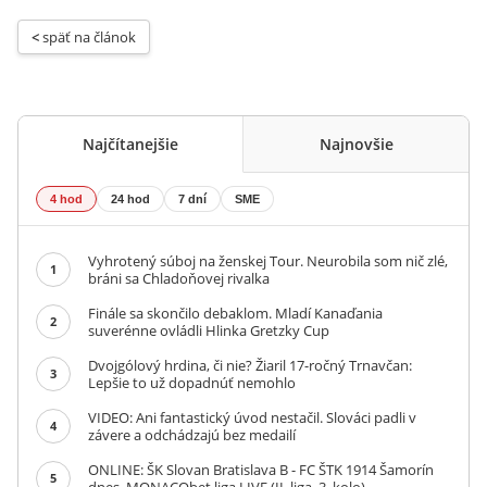
< 
späť na článok
Najčítanejšie
Najnovšie
4 hod
24 hod
7 dní
SME
Vyhrotený súboj na ženskej Tour. Neurobila som nič zlé,
1
bráni sa Chladoňovej rivalka
Finále sa skončilo debaklom. Mladí Kanaďania
2
suverénne ovládli Hlinka Gretzky Cup
Dvojgólový hrdina, či nie? Žiaril 17-ročný Trnavčan:
3
Lepšie to už dopadnúť nemohlo
VIDEO: Ani fantastický úvod nestačil. Slováci padli v
4
závere a odchádzajú bez medailí
ONLINE: ŠK Slovan Bratislava B - FC ŠTK 1914 Šamorín
5