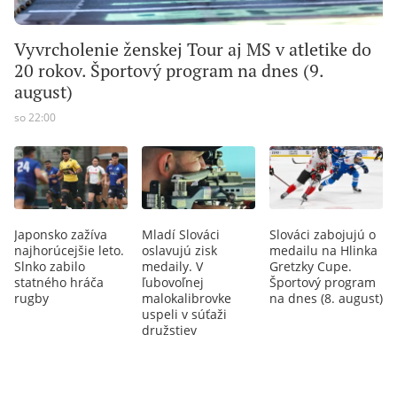
Vyvrcholenie ženskej Tour aj MS v atletike do
20 rokov. Športový program na dnes (9.
august)
so 22:00
Japonsko zažíva
Mladí Slováci
Slováci zabojujú o
najhorúcejšie leto.
oslavujú zisk
medailu na Hlinka
Slnko zabilo
medaily. V
Gretzky Cupe.
statného hráča
ľubovoľnej
Športový program
rugby
malokalibrovke
na dnes (8. august)
uspeli v súťaži
družstiev