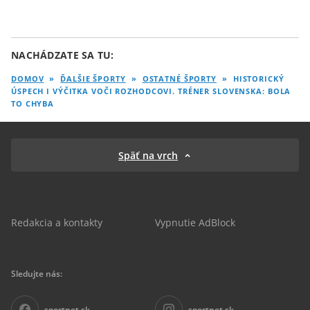
NACHÁDZATE SA TU:
DOMOV
»
ĎALŠIE ŠPORTY
»
OSTATNÉ ŠPORTY
»
HISTORICKÝ
ÚSPECH I VÝČITKA VOČI ROZHODCOVI. TRÉNER SLOVENSKA: BOLA
TO CHYBA
Späť na vrch
Redakcia a kontakty
Vypnutie AdBlock
Sledujte nás:
sportnet.sk
sportnet.sk