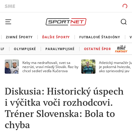
ZIMNÉ ŠPORTY
ĎALŠIE ŠPORTY
FUTBALOVÉ ŠTADIÓNY
V
LF
OLYMPIJSKÉ
PARALYMPIJSKÉ
OSTATNÉ ŠPORTY
Keby ma nedraftovali, svet sa
Atletický manažér Ju
nezrúti, vraví mladý Slovák. Raz by
je pokorná hviezda,
chcel sedieť vedľa Kučerova
ako sprievodný jav
Diskusia: Historický úspech
i výčitka voči rozhodcovi.
Tréner Slovenska: Bola to
chyba