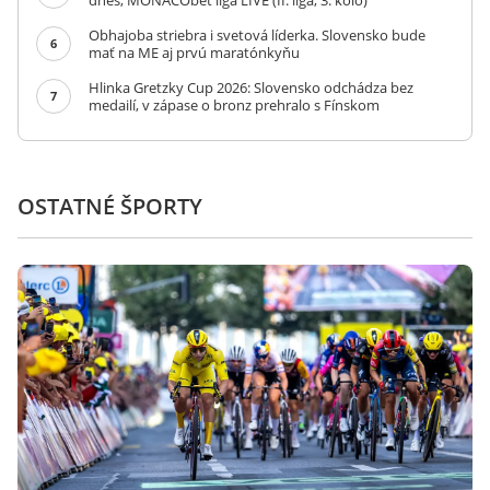
dnes, MONACObet liga LIVE (II. liga, 3. kolo)
Obhajoba striebra i svetová líderka. Slovensko bude
6
mať na ME aj prvú maratónkyňu
Hlinka Gretzky Cup 2026: Slovensko odchádza bez
7
medailí, v zápase o bronz prehralo s Fínskom
OSTATNÉ ŠPORTY