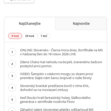
Najčítanejšie
Najnovšie
4 hod
24 hod
7 dní
ONLINE: Slovensko - Čierna Hora dnes, štvrťfinále na MS
1
v hádzanej žien do 18 rokov 2026 LIVE
Zdeno Chára mal nehodu na bicykli, zranenému bežcovi
2
poskytol prvú pomoc
VIDEO: Šampión s nádormi mozgu so slzami prosí
3
premiéra: Dajte nám šancu bojovať o naše životy
Slovenský brankár predčasne končí v tíme KHL,
4
dohodol sa na rozviazaní zmluvy
Keď Slováci hrali fantastický hokej. Slafkovského
5
generácia v semifinále rozdrvila Fínov
Záhadný talent slovenskej atletiky odštartoval MS