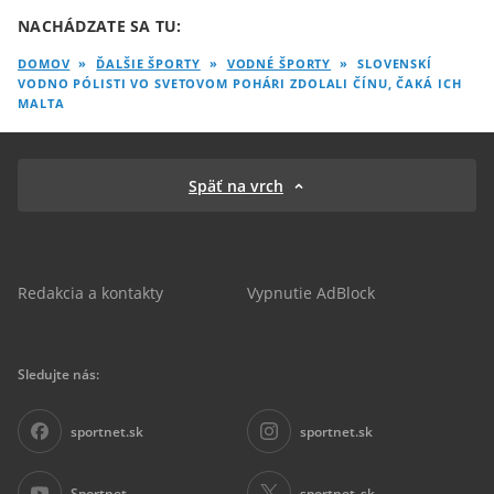
NACHÁDZATE SA TU:
DOMOV
»
ĎALŠIE ŠPORTY
»
VODNÉ ŠPORTY
»
SLOVENSKÍ
VODNO PÓLISTI VO SVETOVOM POHÁRI ZDOLALI ČÍNU, ČAKÁ ICH
MALTA
Späť na vrch
Redakcia a kontakty
Vypnutie AdBlock
Sledujte nás:
sportnet.sk
sportnet.sk
Sportnet
sportnet_sk