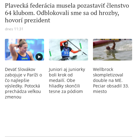
Plavecká federácia musela pozastaviť členstvo
64 klubom. Odblokovali sme sa od hrozby,
hovorí prezident
dnes 11:31
Deväť Slovákov
Juniori aj juniorky
Wellbrock
zabojuje v Paríži o
boli krok od
skompletizoval
čo najlepšie
medailí. Obe
double na ME.
výsledky. Potocká
hliadky skončili
Peciar obsadil 33.
prechádza veľkou
tesne za pódiom
miesto
zmenou