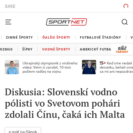
ZIMNÉ ŠPORTY
ĎALŠIE ŠPORTY
FUTBALOVÉ ŠTADIÓNY
V
RIZMUS
ŠÍPKY
VODNÉ ŠPORTY
AMERICKÝ FUTBAL
SNOO
Ukrajinský olympionik z virálneho
Keď sme nedal
videa: Viem si zarobiť, 10-tisíc
desiatku, behali sme
pošlem radšej na vojnu
sa mi ani nepozdrav
Droppa
Diskusia: Slovenskí vodno
pólisti vo Svetovom pohári
zdolali Čínu, čaká ich Malta
< 
späť na článok