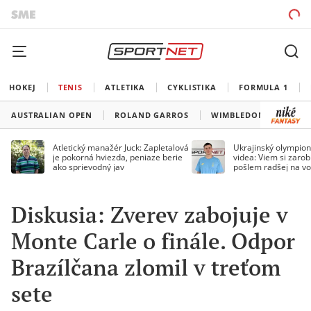
HOKEJ
TENIS
ATLETIKA
CYKLISTIKA
FORMULA 1
AUSTRALIAN OPEN
ROLAND GARROS
WIMBLEDON
US O
Atletický manažér Juck: Zapletalová
Ukrajinský olympion
je pokorná hviezda, peniaze berie
videa: Viem si zarobi
ako sprievodný jav
pošlem radšej na vo
Diskusia: Zverev zabojuje v
Monte Carle o finále. Odpor
Brazílčana zlomil v treťom
sete