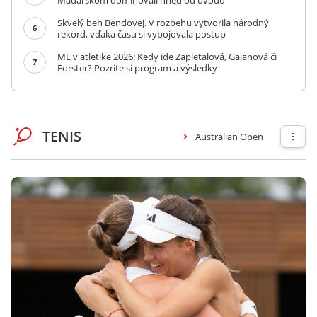
Maďarskom dominovali hneď od úvodu
Skvelý beh Bendovej. V rozbehu vytvorila národný
6
rekord, vďaka času si vybojovala postup
ME v atletike 2026: Kedy ide Zapletalová, Gajanová či
7
Forster? Pozrite si program a výsledky
TENIS
Australian Open