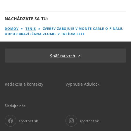
NACHÁDZATE SA TU:
DOMOV
»
TENIS
»
ZVEREV ZABOJUJE V MONTE CARLE O FINÁLE.
ODPOR BRAZÍLČANA ZLOMIL V TREŤOM SETE
Späť na vrch
Redakcia a kontakty
Vypnutie AdBlock
Sledujte nás:
sportnet.sk
sportnet.sk