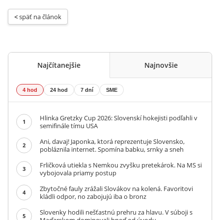
< 
späť na článok
Najčítanejšie
Najnovšie
4 hod
24 hod
7 dní
SME
Hlinka Gretzky Cup 2026: Slovenskí hokejisti podľahli v
1
semifinále tímu USA
Ani, davaj! Japonka, ktorá reprezentuje Slovensko,
2
pobláznila internet. Spomína babku, srnky a sneh
Frličková utiekla s Nemkou zvyšku pretekárok. Na MS si
3
vybojovala priamy postup
Zbytočné fauly zrážali Slovákov na kolená. Favoritovi
4
kládli odpor, no zabojujú iba o bronz
Slovenky hodili nešťastnú prehru za hlavu. V súboji s
5