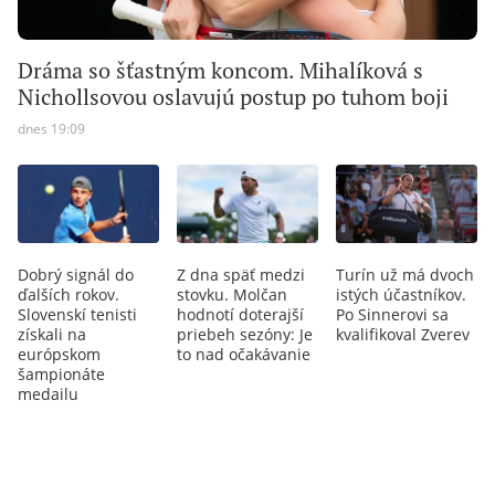
Dráma so šťastným koncom. Mihalíková s
Nichollsovou oslavujú postup po tuhom boji
dnes 19:09
Dobrý signál do
Z dna späť medzi
Turín už má dvoch
ďalších rokov.
stovku. Molčan
istých účastníkov.
Slovenskí tenisti
hodnotí doterajší
Po Sinnerovi sa
získali na
priebeh sezóny: Je
kvalifikoval Zverev
európskom
to nad očakávanie
šampionáte
medailu