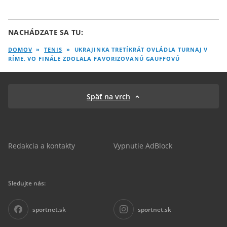
NACHÁDZATE SA TU:
DOMOV
»
TENIS
»
UKRAJINKA TRETÍKRÁT OVLÁDLA TURNAJ V
RÍME. VO FINÁLE ZDOLALA FAVORIZOVANÚ GAUFFOVÚ
Späť na vrch
Redakcia a kontakty
Vypnutie AdBlock
Sledujte nás:
sportnet.sk
sportnet.sk