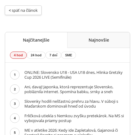
< 
späť na článok
Najčítanejšie
Najnovšie
4 hod
24 hod
7 dní
SME
ONLINE: Slovensko U18 - USA U18 dnes, Hlinka Gretzky
1
Cup 2026 LIVE (Semifinále)
Ani, davaj! Japonka, ktorá reprezentuje Slovensko,
2
pobláznila internet. Spomína babku, srnky a sneh
Slovenky hodili nešťastnú prehru za hlavu. V súboji s
3
Maďarskom dominovali hneď od úvodu
Frličková utiekla s Nemkou zvyšku pretekárok. Na MS si
4
vybojovala priamy postup
ME v atletike 2026: Kedy ide Zapletalová, Gajanová či
5