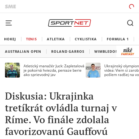
HOKEJ
TENIS
ATLETIKA
CYKLISTIKA
FORMULA 1
AUSTRALIAN OPEN
ROLAND GARROS
WIMBLEDON
US O
Atletický manažér Juck: Zapletalová
Ukrajinský olympion
je pokorná hviezda, peniaze berie
videa: Viem si zarobi
ako sprievodný jav
pošlem radšej na vo
Diskusia: Ukrajinka
tretíkrát ovládla turnaj v
Ríme. Vo finále zdolala
favorizovanú Gauffovú