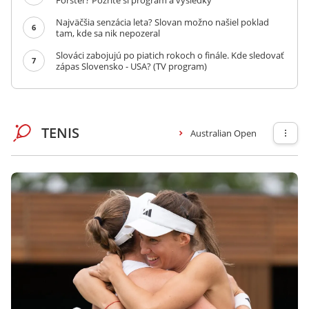
Forster? Pozrite si program a výsledky
Najväčšia senzácia leta? Slovan možno našiel poklad
6
tam, kde sa nik nepozeral
Slováci zabojujú po piatich rokoch o finále. Kde sledovať
7
zápas Slovensko - USA? (TV program)
TENIS
Australian Open