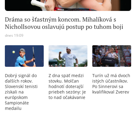
Dráma so šťastným koncom. Mihalíková s
Nichollsovou oslavujú postup po tuhom boji
dnes 19:09
Dobrý signál do
Z dna späť medzi
Turín už má dvoch
ďalších rokov.
stovku. Molčan
istých účastníkov.
Slovenskí tenisti
hodnotí doterajší
Po Sinnerovi sa
získali na
priebeh sezóny: Je
kvalifikoval Zverev
európskom
to nad očakávanie
šampionáte
medailu