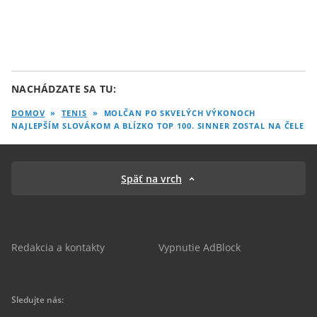
NACHÁDZATE SA TU:
DOMOV
»
TENIS
»
MOLČAN PO SKVELÝCH VÝKONOCH
NAJLEPŠÍM SLOVÁKOM A BLÍZKO TOP 100. SINNER ZOSTAL NA ČELE
Späť na vrch
Redakcia a kontakty
Vypnutie AdBlock
Sledujte nás: