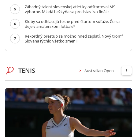
Záhadný talent slovenskej atletiky odštartoval MS
5
výborne. Mladá bežkyňa sa predstaví vo finále
Kluby sa odhlasujú tesne pred štartom súťaže. Čo sa
6
deje v amatérskom futbale?
Rekordný prestup sa možno hneď zaplatí. Nový tromf
7
Slovana rýchlo všetko zmenil
TENIS
Australian Open