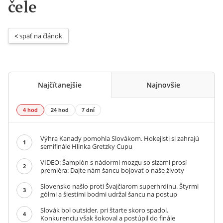
čele
< 
späť na článok
Najčítanejšie
Najnovšie
4 hod
24 hod
7 dní
Výhra Kanady pomohla Slovákom. Hokejisti si zahrajú
1
semifinále Hlinka Gretzky Cupu
VIDEO: Šampión s nádormi mozgu so slzami prosí
2
premiéra: Dajte nám šancu bojovať o naše životy
Slovensko našlo proti Švajčiarom superhrdinu. Štyrmi
3
gólmi a šiestimi bodmi udržal šancu na postup
Slovák bol outsider, pri štarte skoro spadol.
4
Konkurenciu však šokoval a postúpil do finále