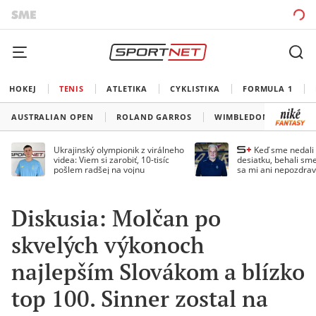
HOKEJ
TENIS
ATLETIKA
CYKLISTIKA
FORMULA 1
AUSTRALIAN OPEN
ROLAND GARROS
WIMBLEDON
US O
Ukrajinský olympionik z virálneho
Keď sme nedal
videa: Viem si zarobiť, 10-tisíc
desiatku, behali sme
pošlem radšej na vojnu
sa mi ani nepozdrav
Droppa
Diskusia: Molčan po
skvelých výkonoch
najlepším Slovákom a blízko
top 100. Sinner zostal na