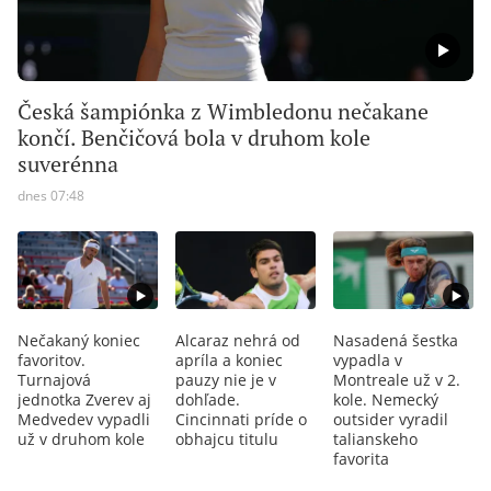
Česká šampiónka z Wimbledonu nečakane
končí. Benčičová bola v druhom kole
suverénna
dnes 07:48
Nečakaný koniec
Alcaraz nehrá od
Nasadená šestka
favoritov.
apríla a koniec
vypadla v
Turnajová
pauzy nie je v
Montreale už v 2.
jednotka Zverev aj
dohľade.
kole. Nemecký
Medvedev vypadli
Cincinnati príde o
outsider vyradil
už v druhom kole
obhajcu titulu
talianskeho
favorita