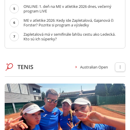
ONLINE: 1. deň na ME v atletike 2026 dnes, večerný
5
program LIVE
ME v atletike 2026: Kedy ide Zapletalová, Gajanová či
6
Forster? Pozrite si program a výsledky
Zapletalová má v semifinále ľahšiu cestu ako Ledecká.
7
Kto sú ich súperky?
TENIS
Australian Open