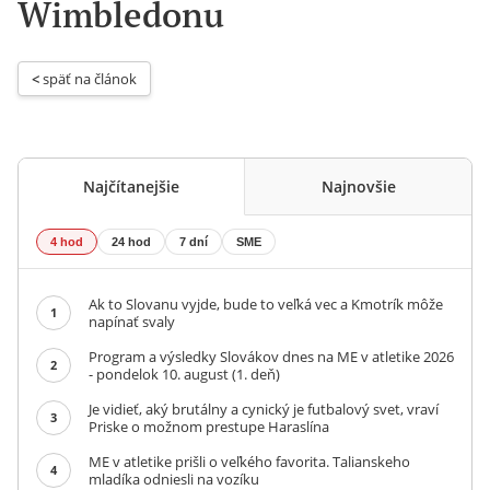
Wimbledonu
< 
späť na článok
Najčítanejšie
Najnovšie
4 hod
24 hod
7 dní
SME
Ak to Slovanu vyjde, bude to veľká vec a Kmotrík môže
1
napínať svaly
Program a výsledky Slovákov dnes na ME v atletike 2026
2
- pondelok 10. august (1. deň)
Je vidieť, aký brutálny a cynický je futbalový svet, vraví
3
Priske o možnom prestupe Haraslína
ME v atletike prišli o veľkého favorita. Talianskeho
4
mladíka odniesli na vozíku