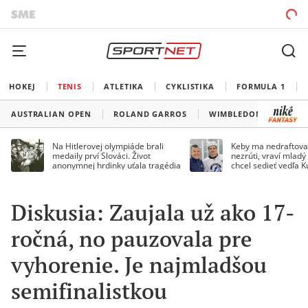
HOKEJ
TENIS
ATLETIKA
CYKLISTIKA
FORMULA 1
AUSTRALIAN OPEN
ROLAND GARROS
WIMBLEDON
US O
Na Hitlerovej olympiáde brali
Keby ma nedraftoval
medaily prví Slováci. Život
nezrúti, vraví mladý
anonymnej hrdinky uťala tragédia
chcel sedieť vedľa 
Diskusia: Zaujala už ako 17-
ročná, no pauzovala pre
vyhorenie. Je najmladšou
semifinalistkou