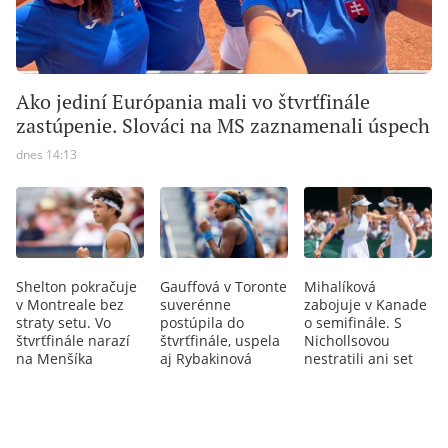
Ako jediní Európania mali vo štvrťfinále
zastúpenie. Slováci na MS zaznamenali úspech
dnes 14:13
Shelton pokračuje
Gauffová v Toronte
Mihalíková
v Montreale bez
suverénne
zabojuje v Kanade
straty setu. Vo
postúpila do
o semifinále. S
štvrťfinále narazí
štvrťfinále, uspela
Nichollsovou
na Menšíka
aj Rybakinová
nestratili ani set