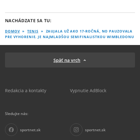
NACHÁDZATE SA TU:
DOMOV
»
TENIS
»
ZAUJALA UŽ AKO 17-ROČNÁ, NO PAUZOVALA
PRE VYHORENIE. JE NAJMLADŠOU SEMIFINALISTKOU WIMBLEDONU
Späť na vrch
Redakcia a kontakty
Vypnutie AdBlock
Sledujte nás:
sportnet.sk
sportnet.sk