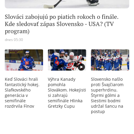
Slováci zabojujú po piatich rokoch o finále.
Kde sledovať zápas Slovensko - USA? (TV
program)
dnes 05:30
Keď Slováci hrali
Výhra Kanady
Slovensko našlo
fantastický hokej.
pomohla
proti Švajčiarom
Slafkovského
Slovákom. Hokejisti
superhrdinu.
generácia v
si zahrajú
Štyrmi gólmi a
semifinále
semifinále Hlinka
šiestimi bodmi
rozdrvila Fínov
Gretzky Cupu
udržal šancu na
postup