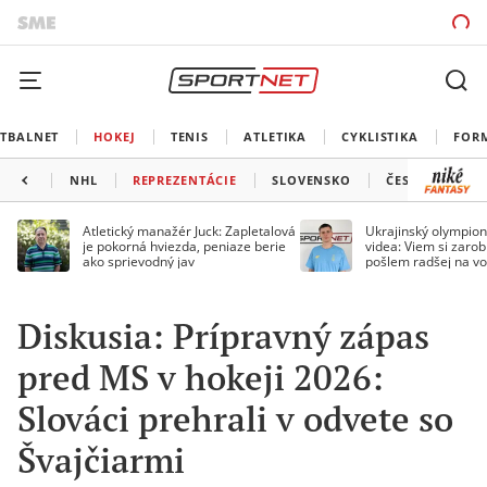
TBALNET
HOKEJ
TENIS
ATLETIKA
CYKLISTIKA
FOR
NHL
REPREZENTÁCIE
SLOVENSKO
ČESKO
ĎAL
Atletický manažér Juck: Zapletalová
Ukrajinský olympion
je pokorná hviezda, peniaze berie
videa: Viem si zarobi
ako sprievodný jav
pošlem radšej na vo
Diskusia: Prípravný zápas
pred MS v hokeji 2026:
Slováci prehrali v odvete so
Švajčiarmi