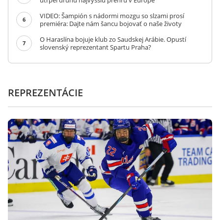
utrpel druhú najvyššiu prehru v Európe
VIDEO: Šampión s nádormi mozgu so slzami prosí
6
premiéra: Dajte nám šancu bojovať o naše životy
O Haraslína bojuje klub zo Saudskej Arábie. Opustí
7
slovenský reprezentant Spartu Praha?
REPREZENTÁCIE