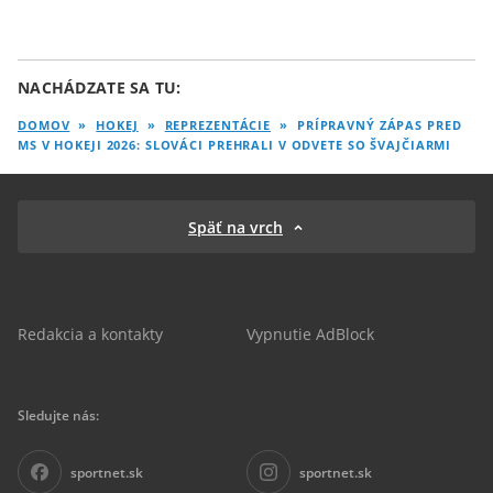
NACHÁDZATE SA TU:
DOMOV
»
HOKEJ
»
REPREZENTÁCIE
»
PRÍPRAVNÝ ZÁPAS PRED
MS V HOKEJI 2026: SLOVÁCI PREHRALI V ODVETE SO ŠVAJČIARMI
Späť na vrch
Redakcia a kontakty
Vypnutie AdBlock
Sledujte nás:
sportnet.sk
sportnet.sk