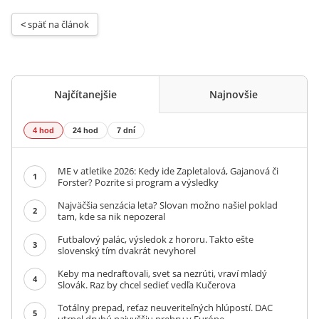
< 
späť na článok
Najčítanejšie
Najnovšie
4 hod
24 hod
7 dní
ME v atletike 2026: Kedy ide Zapletalová, Gajanová či
1
Forster? Pozrite si program a výsledky
Najväčšia senzácia leta? Slovan možno našiel poklad
2
tam, kde sa nik nepozeral
Futbalový palác, výsledok z hororu. Takto ešte
3
slovenský tím dvakrát nevyhorel
Keby ma nedraftovali, svet sa nezrúti, vraví mladý
4
Slovák. Raz by chcel sedieť vedľa Kučerova
Totálny prepad, reťaz neuveriteľných hlúpostí. DAC
5