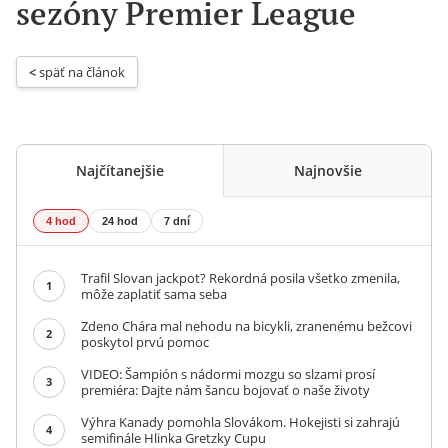
sezóny Premier League
< 
späť na článok
Najčítanejšie
Najnovšie
4 hod
24 hod
7 dní
Trafil Slovan jackpot? Rekordná posila všetko zmenila,
1
môže zaplatiť sama seba
Zdeno Chára mal nehodu na bicykli, zranenému bežcovi
2
poskytol prvú pomoc
VIDEO: Šampión s nádormi mozgu so slzami prosí
3
premiéra: Dajte nám šancu bojovať o naše životy
Výhra Kanady pomohla Slovákom. Hokejisti si zahrajú
4
semifinále Hlinka Gretzky Cupu