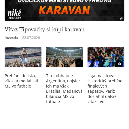
Víťaz Tipovačky si kúpi karavan
Inzercia
∙
28.07.2026
Prehľad, dejiská,
Titul obhajuje
Liga majstrov:
víťazi a medailisti
Argentína, najviac
Historický prehľad
MS vo futbale
ich má však
finálových
Brazília. Medailová
zápasov. Paríž
bilancia MS vo
dosiahol ďalšie
futbale
víťazstvo