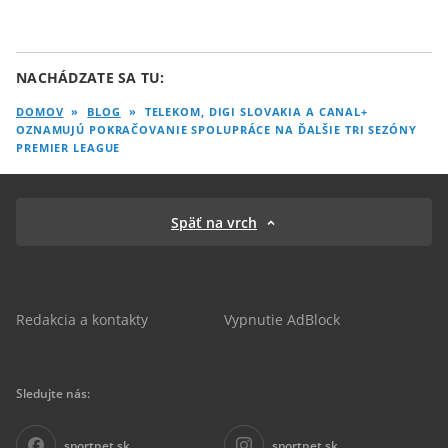
NACHÁDZATE SA TU:
DOMOV
»
BLOG
»
TELEKOM, DIGI SLOVAKIA A CANAL+
OZNAMUJÚ POKRAČOVANIE SPOLUPRÁCE NA ĎALŠIE TRI SEZÓNY
PREMIER LEAGUE
Späť na vrch
Redakcia a kontakty
Vypnutie AdBlock
Sledujte nás:
sportnet.sk
sportnet.sk