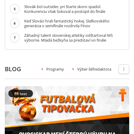
Slovák bol outsider, pri štarte skoro spadol.
5
Konkurenciu však šokoval a postúpil do finále
Keď Slováci hrali fantastický hokej. Slafkovského
6
generácia v semifinále rozdrvila Fínov
Záhadný talent slovenskej atletiky odštartoval MS
7
výborne. Mladá bežkyňa sa predstaví vo finále
BLOG
Programy
Výber šéfredaktora
PR text