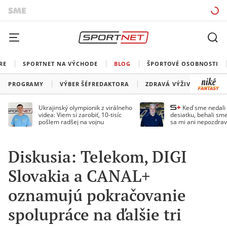
RE
SPORTNET NA VÝCHODE
BLOG
ŠPORTOVÉ OSOBNOSTI
PROGRAMY
VÝBER ŠÉFREDAKTORA
ZDRAVÁ VÝŽIVA
TRÉN
Ukrajinský olympionik z virálneho
Keď sme nedal
videa: Viem si zarobiť, 10-tisíc
desiatku, behali sme
pošlem radšej na vojnu
sa mi ani nepozdrav
Droppa
Diskusia: Telekom, DIGI
Slovakia a CANAL+
oznamujú pokračovanie
spolupráce na ďalšie tri