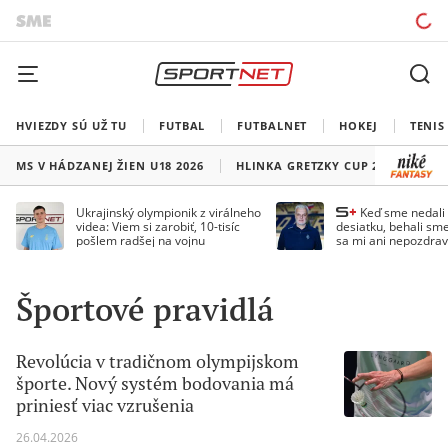
HVIEZDY SÚ UŽ TU
FUTBAL
FUTBALNET
HOKEJ
TENIS
MS V HÁDZANEJ ŽIEN U18 2026
HLINKA GRETZKY CUP 2026
LI
Ukrajinský olympionik z virálneho
Keď sme nedal
videa: Viem si zarobiť, 10-tisíc
desiatku, behali sme
pošlem radšej na vojnu
sa mi ani nepozdrav
Droppa
Športové pravidlá
Revolúcia v tradičnom olympijskom
športe. Nový systém bodovania má
priniesť viac vzrušenia
26.04.2026