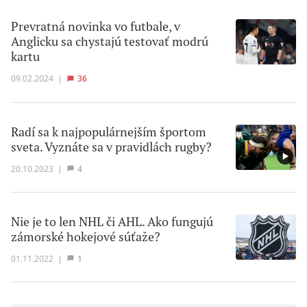
Prevratná novinka vo futbale, v
Anglicku sa chystajú testovať modrú
kartu
09.02.2024
|
36
Radí sa k najpopulárnejším športom
sveta. Vyznáte sa v pravidlách rugby?
20.10.2023
|
4
Nie je to len NHL či AHL. Ako fungujú
zámorské hokejové súťaže?
01.11.2022
|
1