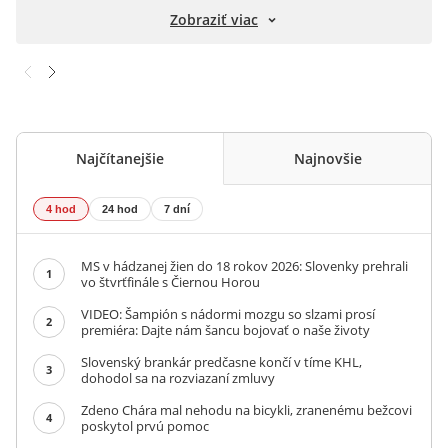
Zobraziť viac
Najčítanejšie
Najnovšie
4 hod
24 hod
7 dní
MS v hádzanej žien do 18 rokov 2026: Slovenky prehrali
1
vo štvrťfinále s Čiernou Horou
VIDEO: Šampión s nádormi mozgu so slzami prosí
2
premiéra: Dajte nám šancu bojovať o naše životy
Slovenský brankár predčasne končí v tíme KHL,
3
dohodol sa na rozviazaní zmluvy
Zdeno Chára mal nehodu na bicykli, zranenému bežcovi
4
poskytol prvú pomoc