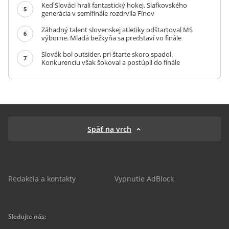
Keď Slováci hrali fantastický hokej. Slafkovského
5
generácia v semifinále rozdrvila Fínov
Záhadný talent slovenskej atletiky odštartoval MS
6
výborne. Mladá bežkyňa sa predstaví vo finále
Slovák bol outsider, pri štarte skoro spadol.
7
Konkurenciu však šokoval a postúpil do finále
Späť na vrch
Redakcia a kontakty
Vypnutie AdBlock
Sledujte nás: