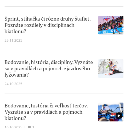
Šprint, stíhačka či rôzne druhy štafiet.
Poznáte rozdiely v disciplínach
biatlonu?
29.11.2025
Bodovanie, história, disciplíny. Vyznáte
sa v pravidlách a pojmoch zjazdového
lyžovania?
24.10.2025
Bodovanie, história či veľkosť terčov.
Vyznáte sa v pravidlách a pojmoch
biatlonu?
16.10.2025
|
1