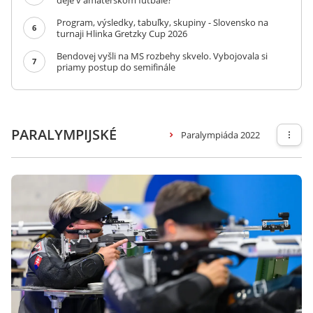
deje v amatérskom futbale?
Program, výsledky, tabuľky, skupiny - Slovensko na
6
turnaji Hlinka Gretzky Cup 2026
Bendovej vyšli na MS rozbehy skvelo. Vybojovala si
7
priamy postup do semifinále
PARALYMPIJSKÉ
Paralympiáda 2022