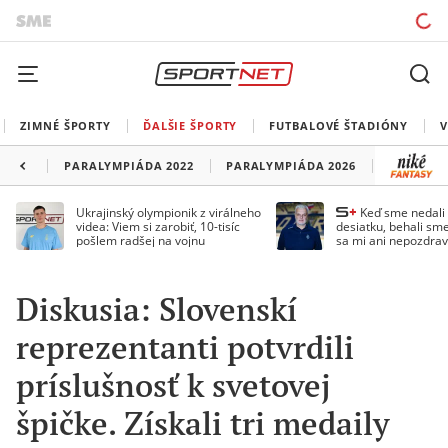
ZIMNÉ ŠPORTY
ĎALŠIE ŠPORTY
FUTBALOVÉ ŠTADIÓNY
V
PARALYMPIÁDA 2022
PARALYMPIÁDA 2026
Ukrajinský olympionik z virálneho
Keď sme nedal
videa: Viem si zarobiť, 10-tisíc
desiatku, behali sme
pošlem radšej na vojnu
sa mi ani nepozdrav
Droppa
Diskusia: Slovenskí
reprezentanti potvrdili
príslušnosť k svetovej
špičke. Získali tri medaily