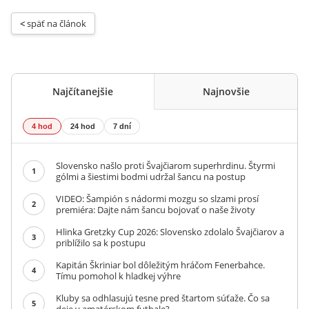
< 
späť na článok
Najčítanejšie
Najnovšie
4 hod
24 hod
7 dní
Slovensko našlo proti Švajčiarom superhrdinu. Štyrmi
1
gólmi a šiestimi bodmi udržal šancu na postup
VIDEO: Šampión s nádormi mozgu so slzami prosí
2
premiéra: Dajte nám šancu bojovať o naše životy
Hlinka Gretzky Cup 2026: Slovensko zdolalo Švajčiarov a
3
priblížilo sa k postupu
Kapitán Škriniar bol dôležitým hráčom Fenerbahce.
4
Tímu pomohol k hladkej výhre
Kluby sa odhlasujú tesne pred štartom súťaže. Čo sa
5