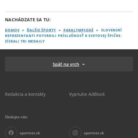
NACHÁDZATE SA TU:
DOMOV
»
ĎALŠIE ŠPORTY
»
PARALYMPIJSKÉ
»
SLOVENSKÍ
REPREZENTANTI POTVRDILI PRÍSLUŠNOSŤ K SVETOVEJ ŠPIČKE.
ZÍSKALI TRI MEDAILY
Späť na vrch
Redakcia a kontakty
Vypnutie AdBlock
Sledujte nás:
sportnet.sk
sportnet.sk