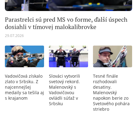
Parastrelci sú pred MS vo forme, ďalší úspech
dosiahli v tímovej malokalibrovke
29.07.2026
Vadovičová získalo
Slováci vytvorili
Tesné finále
zlato v Srbsku. Z
svetový rekord.
rozhodovali
najcennejšej
Malenovský s
desatiny.
medaily sa tešila aj
Vadovičovou
Malenovský
s krajanom
ovládli súťaž v
napokon berie zo
Srbsku
Svetového pohára
striebro