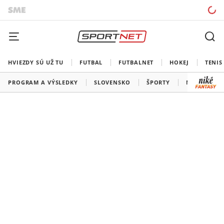
HVIEZDY SÚ UŽ TU
FUTBAL
FUTBALNET
HOKEJ
TENIS
PROGRAM A VÝSLEDKY
SLOVENSKO
ŠPORTY
MEDAILOVÁ