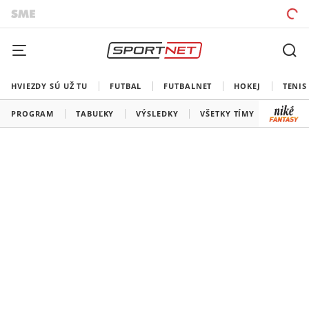
HVIEZDY SÚ UŽ TU
FUTBAL
FUTBALNET
HOKEJ
TENIS
PROGRAM
TABUĽKY
VÝSLEDKY
VŠETKY TÍMY
SLOVEN