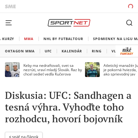
A KURZY
MMA
NHL BY FUTBALTOUR
SPOMIENKY NA LIGU M
OKTAGON MMA
UFC
KALENDÁR
RING
VLADOV ROH
Keby ma nedraftovali, svet sa
Atletický manažér Ju
nezrúti, vraví mladý Slovák. Raz by
je pokorná hviezda,
chcel sedieť vedľa Kučerova
ako sprievodný jav
Diskusia: UFC: Sandhagen a
tesná výhra. Vyhoďte toho
rozhodcu, hovorí bojovník
< 
späť na článok