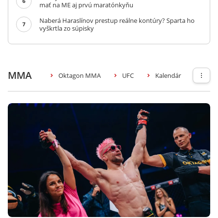
6
mať na ME aj prvú maratónkyňu
Naberá Haraslínov prestup reálne kontúry? Sparta ho
7
vyškrtla zo súpisky
MMA
Oktagon MMA
UFC
Kalendár