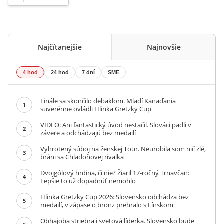
Najčítanejšie
Najnovšie
4 hod
24 hod
7 dní
SME
Finále sa skončilo debaklom. Mladí Kanaďania
1
suverénne ovládli Hlinka Gretzky Cup
VIDEO: Ani fantastický úvod nestačil. Slováci padli v
2
závere a odchádzajú bez medailí
Vyhrotený súboj na ženskej Tour. Neurobila som nič zlé,
3
bráni sa Chladoňovej rivalka
Dvojgólový hrdina, či nie? Žiaril 17-ročný Trnavčan:
4
Lepšie to už dopadnúť nemohlo
Hlinka Gretzky Cup 2026: Slovensko odchádza bez
5
medailí, v zápase o bronz prehralo s Fínskom
Obhajoba striebra i svetová líderka. Slovensko bude