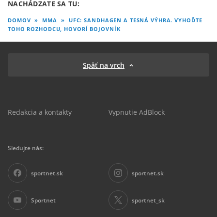
NACHÁDZATE SA TU:
DOMOV
»
MMA
»
UFC: SANDHAGEN A TESNÁ VÝHRA. VYHOĎTE
TOHO ROZHODCU, HOVORÍ BOJOVNÍK
Späť na vrch
Redakcia a kontakty
Vypnutie AdBlock
Sledujte nás:
sportnet.sk
sportnet.sk
Sportnet
sportnet_sk