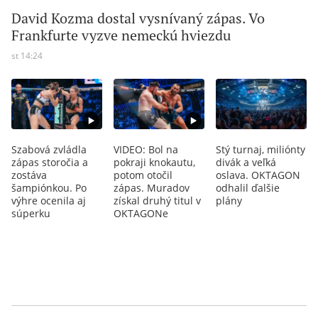
David Kozma dostal vysnívaný zápas. Vo
Frankfurte vyzve nemeckú hviezdu
st 14:24
Szabová zvládla
VIDEO: Bol na
Stý turnaj, miliónty
zápas storočia a
pokraji knokautu,
divák a veľká
zostáva
potom otočil
oslava. OKTAGON
šampiónkou. Po
zápas. Muradov
odhalil ďalšie
výhre ocenila aj
získal druhý titul v
plány
súperku
OKTAGONe