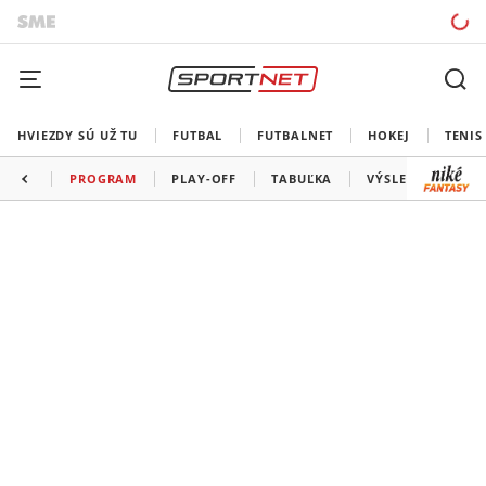
HVIEZDY SÚ UŽ TU
FUTBAL
FUTBALNET
HOKEJ
TENIS
PROGRAM
PLAY-OFF
TABUĽKA
VÝSLEDKY
ŠK