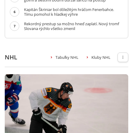
gólmi a šiestimi bodmi udržal šancu na postup
Kapitán Škriniar bol dôležitým hráčom Fenerbahce.
6
Tímu pomohol k hladkej výhre
Rekordný prestup sa možno hneď zaplatí. Nový tromf
7
Slovana rýchlo všetko zmenil
NHL
Tabuľky NHL
Kluby NHL