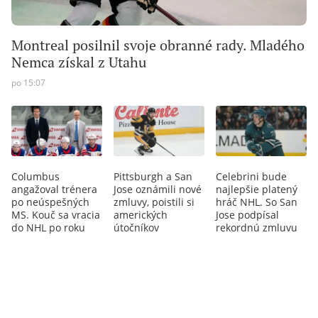
Montreal posilnil svoje obranné rady. Mladého
Nemca získal z Utahu
po 15:07
Columbus
Pittsburgh a San
Celebrini bude
angažoval trénera
Jose oznámili nové
najlepšie platený
po neúspešných
zmluvy, poistili si
hráč NHL. So San
MS. Kouč sa vracia
amerických
Jose podpísal
do NHL po roku
útočníkov
rekordnú zmluvu