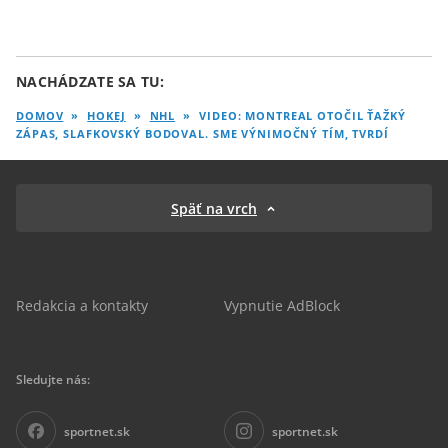
NACHÁDZATE SA TU:
DOMOV
»
HOKEJ
»
NHL
»
VIDEO: MONTREAL OTOČIL ŤAŽKÝ
ZÁPAS, SLAFKOVSKÝ BODOVAL. SME VÝNIMOČNÝ TÍM, TVRDÍ
Späť na vrch
Redakcia a kontakty
Vypnutie AdBlock
Sledujte nás:
sportnet.sk
sportnet.sk