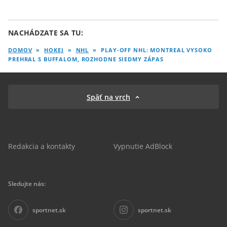
NACHÁDZATE SA TU:
DOMOV
»
HOKEJ
»
NHL
»
PLAY-OFF NHL: MONTREAL VYSOKO
PREHRAL S BUFFALOM, ROZHODNE SIEDMY ZÁPAS
Späť na vrch
Redakcia a kontakty
Vypnutie AdBlock
Sledujte nás:
sportnet.sk
sportnet.sk