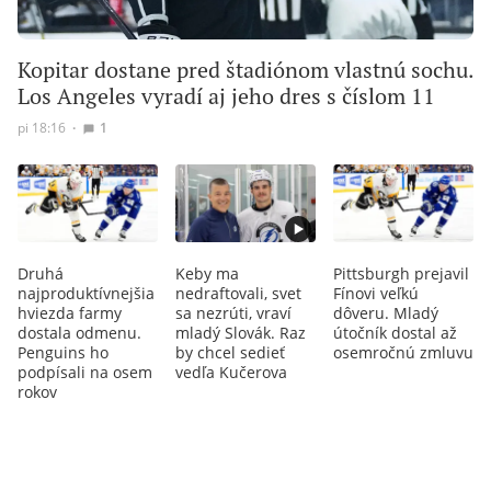
Kopitar dostane pred štadiónom vlastnú sochu.
Los Angeles vyradí aj jeho dres s číslom 11
pi 18:16
∙
1
Druhá
Keby ma
Pittsburgh prejavil
najproduktívnejšia
nedraftovali, svet
Fínovi veľkú
hviezda farmy
sa nezrúti, vraví
dôveru. Mladý
dostala odmenu.
mladý Slovák. Raz
útočník dostal až
Penguins ho
by chcel sedieť
osemročnú zmluvu
podpísali na osem
vedľa Kučerova
rokov