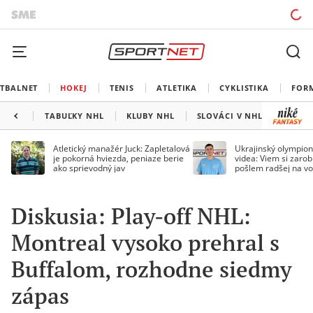
TBALNET
HOKEJ
TENIS
ATLETIKA
CYKLISTIKA
FOR
TABUĽKY NHL
KLUBY NHL
SLOVÁCI V NHL
KANAD
Atletický manažér Juck: Zapletalová
Ukrajinský olympion
je pokorná hviezda, peniaze berie
videa: Viem si zarobi
ako sprievodný jav
pošlem radšej na vo
Diskusia: Play-off NHL:
Montreal vysoko prehral s
Buffalom, rozhodne siedmy
zápas