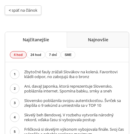
< 
späť na článok
Najčítanejšie
Najnovšie
4 hod
24 hod
7 dní
SME
Zbytočné fauly zrážali Slovákov na kolená. Favoritovi
1
kládli odpor, no zabojujú iba o bronz
Ani, davaj! Japonka, ktorá reprezentuje Slovensko,
2
pobláznila internet. Spomína babku, srnky a sneh
Slovensko pobláznila svojou autentickosťou. Švrček sa
3
zlepšila o 9 sekúnd a umiestnila sa v TOP 10
Skvelý beh Bendovej. V rozbehu vytvorila národný
4
rekord, vďaka času si vybojovala postup
Frličková si skvelým výkonom vybojovala finále. Svoj čas
5