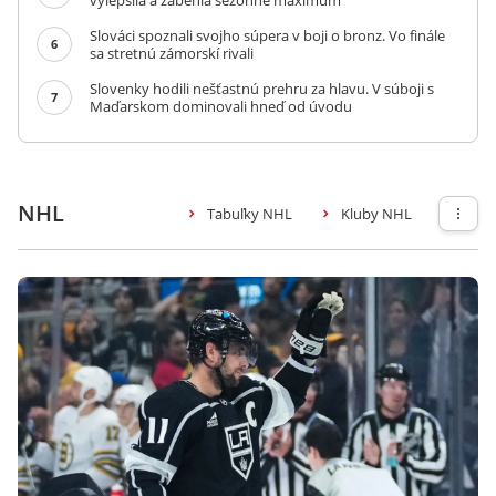
vylepšila a zabehla sezónne maximum
Slováci spoznali svojho súpera v boji o bronz. Vo finále
6
sa stretnú zámorskí rivali
Slovenky hodili nešťastnú prehru za hlavu. V súboji s
7
Maďarskom dominovali hneď od úvodu
NHL
Tabuľky NHL
Kluby NHL