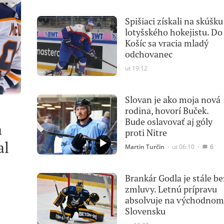
Spišiaci získali na skúšku
lotyšského hokejistu. Do
Košíc sa vracia mladý
odchovanec
ut 19:12
Slovan je ako moja nová
rodina, hovorí Buček.
Bude oslavovať aj góly
a
proti Nitre
al
Martin Turčin
∙
ut 06:10
∙
6
Brankár Godla je stále be
zmluvy. Letnú prípravu
absolvuje na východnom
Slovensku