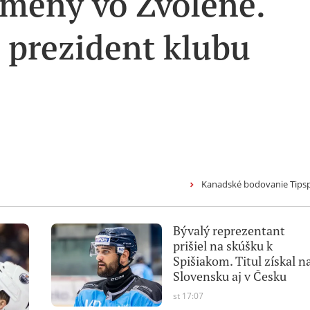
zmeny vo Zvolene.
j prezident klubu
Kanadské bodovanie Tipsp
Bývalý reprezentant
prišiel na skúšku k
Spišiakom. Titul získal n
Slovensku aj v Česku
st 17:07