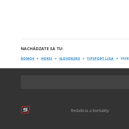
NACHÁDZATE SA TU:
DOMOV
»
HOKEJ
»
SLOVENSKO
»
TIPSPORT LIGA
»
VEĽK
Redakcia a kontakty