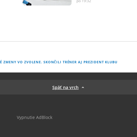
po 19:32
É ZMENY VO ZVOLENE. SKONČILI TRÉNER AJ PREZIDENT KLUBU
Späť na vrch
Vypnutie AdBlock