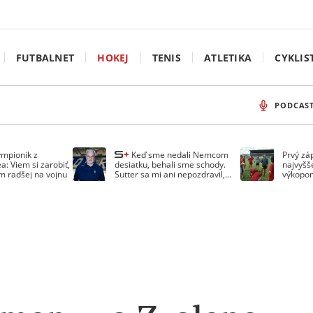
FUTBALNET
HOKEJ
TENIS
ATLETIKA
CYKLIS
PODCAS
ympionik z
Keď sme nedali Nemcom
Prvý zá
a: Viem si zarobiť,
desiatku, behali sme schody.
najvyšš
em radšej na vojnu
Sutter sa mi ani nepozdravil,
výkopom
spomína Droppa
uzavret