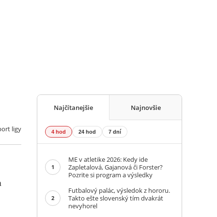
Najčítanejšie
Najnovšie
ort ligy
4 hod
24 hod
7 dní
ME v atletike 2026: Kedy ide
Zapletalová, Gajanová či Forster?
1
Pozrite si program a výsledky
a
Futbalový palác, výsledok z hororu.
Takto ešte slovenský tím dvakrát
2
nevyhorel