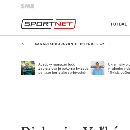
FUTBAL
KANADSKÉ BODOVANIE TIPSPORT LIGY
Atletický manažér Juck:
Ukrajinský ol
Zapletalová je pokorná hviezda,
virálneho vide
peniaze berie ako sprievodný
10-tisíc pošl
jav