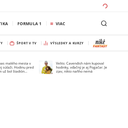
TIKA
FORMULA 1
VIAC
TY
ŠPORT V TV
VÝSLEDKY A KURZY
pas malého mesta v
Velits: Cavendish nám kupoval
ej súťaži. Hodinu pred
hodinky, vďačný je aj Pogačar. Je
 už bol štadión
zjav, nikto naňho nemá
ý