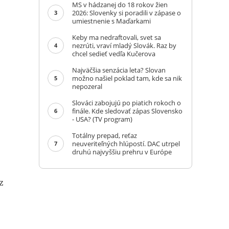
MS v hádzanej do 18 rokov žien
2026: Slovenky si poradili v zápase o
3
umiestnenie s Maďarkami
Keby ma nedraftovali, svet sa
nezrúti, vraví mladý Slovák. Raz by
4
chcel sedieť vedľa Kučerova
Najväčšia senzácia leta? Slovan
možno našiel poklad tam, kde sa nik
5
nepozeral
Slováci zabojujú po piatich rokoch o
finále. Kde sledovať zápas Slovensko
6
- USA? (TV program)
Totálny prepad, reťaz
neuveriteľných hlúpostí. DAC utrpel
7
druhú najvyššiu prehru v Európe
z