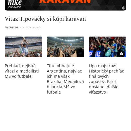
Víťaz Tipovačky si kúpi karavan
Inzercia
∙
28.07.2026
Prehľad, dejiská,
Titul obhajuje
Liga majstrov:
víťazi a medailisti
Argentína, najviac
Historický prehľad
MS vo futbale
ich má však
finálových
Brazília. Medailová
zápasov. Paríž
bilancia MS vo
dosiahol ďalšie
futbale
víťazstvo