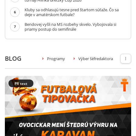
turnaji Hlinka Gretzky Cup 2026
Kluby sa odhlasujú tesne pred štartom súťaže. Čo sa
6
deje v amatérskom futbale?
Bendovej vyšli na MS rozbehy skvelo. Vybojovala si
7
priamy postup do semifinále
BLOG
Programy
Výber šéfredaktora
PR text