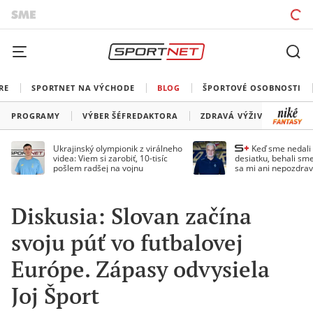
RE
SPORTNET NA VÝCHODE
BLOG
ŠPORTOVÉ OSOBNOSTI
PROGRAMY
VÝBER ŠÉFREDAKTORA
ZDRAVÁ VÝŽIVA
TRÉN
Ukrajinský olympionik z virálneho
Keď sme nedal
videa: Viem si zarobiť, 10-tisíc
desiatku, behali sme
pošlem radšej na vojnu
sa mi ani nepozdrav
Droppa
Diskusia: Slovan začína
svoju púť vo futbalovej
Európe. Zápasy odvysiela
Joj Šport