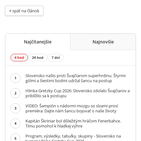
< 
späť na článok
Najčítanejšie
Najnovšie
4 hod
24 hod
7 dní
Slovensko našlo proti Švajčiarom superhrdinu. Štyrmi
1
gólmi a šiestimi bodmi udržal šancu na postup
Hlinka Gretzky Cup 2026: Slovensko zdolalo Švajčiarov a
2
priblížilo sa k postupu
VIDEO: Šampión s nádormi mozgu so slzami prosí
3
premiéra: Dajte nám šancu bojovať o naše životy
Kapitán Škriniar bol dôležitým hráčom Fenerbahce.
4
Tímu pomohol k hladkej výhre
Program, výsledky, tabuľky, skupiny - Slovensko na
5