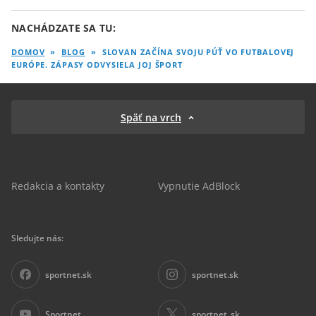
NACHÁDZATE SA TU:
DOMOV
»
BLOG
»
SLOVAN ZAČÍNA SVOJU PÚŤ VO FUTBALOVEJ
EURÓPE. ZÁPASY ODVYSIELA JOJ ŠPORT
Späť na vrch
Redakcia a kontakty
Vypnutie AdBlock
Sledujte nás:
sportnet.sk
sportnet.sk
Sportnet
sportnet_sk