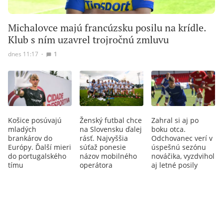
Michalovce majú francúzsku posilu na krídle.
Klub s ním uzavrel trojročnú zmluvu
dnes 11:17
∙
1
Košice posúvajú
Ženský futbal chce
Zahral si aj po
mladých
na Slovensku ďalej
boku otca.
brankárov do
rásť. Najvyššia
Odchovanec verí v
Európy. Ďalší mieri
súťaž ponesie
úspešnú sezónu
do portugalského
názov mobilného
nováčika, vyzdvihol
tímu
operátora
aj letné posily