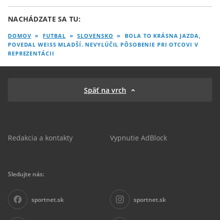
NACHÁDZATE SA TU:
DOMOV
»
FUTBAL
»
SLOVENSKO
»
BOLA TO KRÁSNA JAZDA,
POVEDAL WEISS MLADŠÍ. NEVYLÚČIL PÔSOBENIE PRI OTCOVI V
REPREZENTÁCII
Späť na vrch
Redakcia a kontakty
Vypnutie AdBlock
Sledujte nás:
sportnet.sk
sportnet.sk