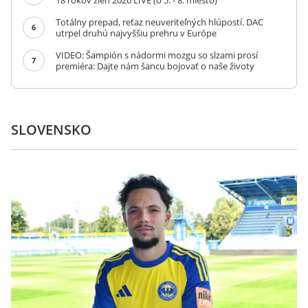
18 rokov žien 2026 LIVE (o 5. - 8. miesto)
Totálny prepad, reťaz neuveriteľných hlúpostí. DAC
6
utrpel druhú najvyššiu prehru v Európe
VIDEO: Šampión s nádormi mozgu so slzami prosí
7
premiéra: Dajte nám šancu bojovať o naše životy
SLOVENSKO