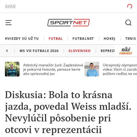
HVIEZDY SÚ UŽ TU
FUTBAL
FUTBALNET
HOKEJ
TENIS
MS VO FUTBALE 2026
SLOVENSKO
REPREZENTÁCIE
Atletický manažér Juck: Zapletalová
Ukrajinský olympion
je pokorná hviezda, peniaze berie
videa: Viem si zarobi
ako sprievodný jav
pošlem radšej na vo
Diskusia: Bola to krásna
jazda, povedal Weiss mladší.
Nevylúčil pôsobenie pri
otcovi v reprezentácii