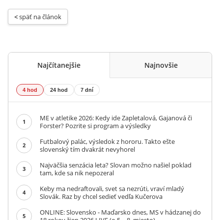
< 
späť na článok
Najčítanejšie
Najnovšie
4 hod
24 hod
7 dní
ME v atletike 2026: Kedy ide Zapletalová, Gajanová či
1
Forster? Pozrite si program a výsledky
Futbalový palác, výsledok z hororu. Takto ešte
2
slovenský tím dvakrát nevyhorel
Najväčšia senzácia leta? Slovan možno našiel poklad
3
tam, kde sa nik nepozeral
Keby ma nedraftovali, svet sa nezrúti, vraví mladý
4
Slovák. Raz by chcel sedieť vedľa Kučerova
ONLINE: Slovensko - Maďarsko dnes, MS v hádzanej do
5