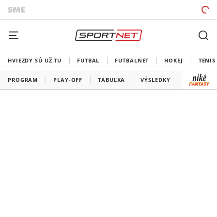
HVIEZDY SÚ UŽ TU
FUTBAL
FUTBALNET
HOKEJ
TENIS
PROGRAM
PLAY-OFF
TABUĽKA
VÝSLEDKY
ŠK SLOVA