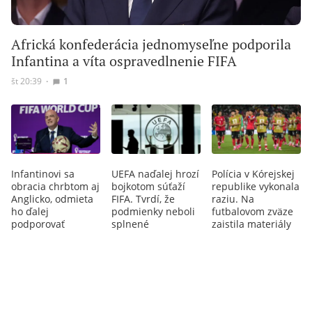
Africká konfederácia jednomyseľne podporila
Infantina a víta ospravedlnenie FIFA
št 20:39
∙
1
Infantinovi sa
UEFA naďalej hrozí
Polícia v Kórejskej
obracia chrbtom aj
bojkotom súťaží
republike vykonala
Anglicko, odmieta
FIFA. Tvrdí, že
raziu. Na
ho ďalej
podmienky neboli
futbalovom zväze
podporovať
splnené
zaistila materiály