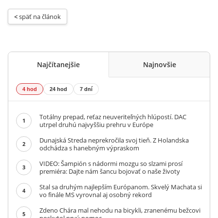
< 
späť na článok
Najčítanejšie
Najnovšie
4 hod
24 hod
7 dní
Totálny prepad, reťaz neuveriteľných hlúpostí. DAC
1
utrpel druhú najvyššiu prehru v Európe
Dunajská Streda neprekročila svoj tieň. Z Holandska
2
odchádza s hanebným výpraskom
VIDEO: Šampión s nádormi mozgu so slzami prosí
3
premiéra: Dajte nám šancu bojovať o naše životy
Stal sa druhým najlepším Európanom. Skvelý Machata si
4
vo finále MS vyrovnal aj osobný rekord
Zdeno Chára mal nehodu na bicykli, zranenému bežcovi
5