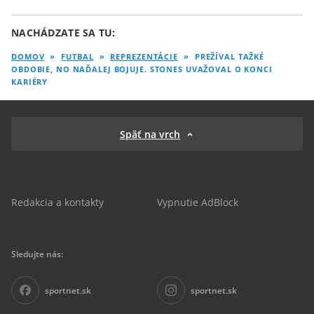
NACHÁDZATE SA TU:
DOMOV
»
FUTBAL
»
REPREZENTÁCIE
»
PREŽÍVAL TAŽKÉ
OBDOBIE, NO NAĎALEJ BOJUJE. STONES UVAŽOVAL O KONCI
KARIÉRY
Späť na vrch
Redakcia a kontakty
Vypnutie AdBlock
Sledujte nás:
sportnet.sk
sportnet.sk