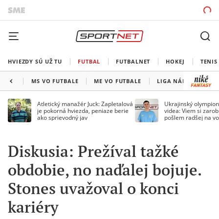
HVIEZDY SÚ UŽ TU
FUTBAL
FUTBALNET
HOKEJ
TENIS
MS VO FUTBALE
ME VO FUTBALE
LIGA NÁRODOV
Atletický manažér Juck: Zapletalová
Ukrajinský olympion
je pokorná hviezda, peniaze berie
videa: Viem si zarobi
ako sprievodný jav
pošlem radšej na vo
Diskusia: Prežíval tažké
obdobie, no naďalej bojuje.
Stones uvažoval o konci
kariéry