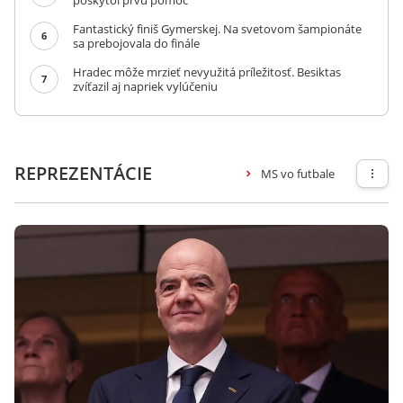
poskytol prvú pomoc
Fantastický finiš Gymerskej. Na svetovom šampionáte
6
sa prebojovala do finále
Hradec môže mrzieť nevyužitá príležitosť. Besiktas
7
zvíťazil aj napriek vylúčeniu
REPREZENTÁCIE
MS vo futbale