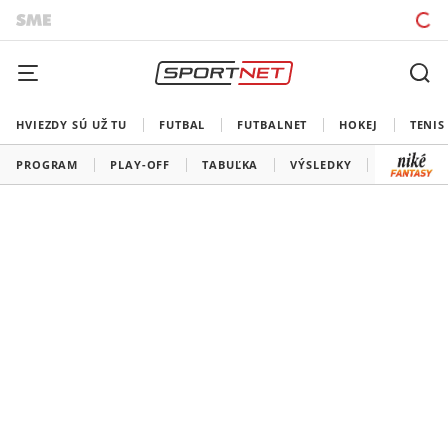
HVIEZDY SÚ UŽ TU
FUTBAL
FUTBALNET
HOKEJ
TENIS
PROGRAM
PLAY-OFF
TABUĽKA
VÝSLEDKY
ŠK SLOVA