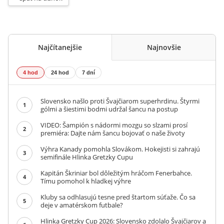
Najčítanejšie
Najnovšie
4 hod
24 hod
7 dní
Slovensko našlo proti Švajčiarom superhrdinu. Štyrmi
1
gólmi a šiestimi bodmi udržal šancu na postup
VIDEO: Šampión s nádormi mozgu so slzami prosí
2
premiéra: Dajte nám šancu bojovať o naše životy
Výhra Kanady pomohla Slovákom. Hokejisti si zahrajú
3
semifinále Hlinka Gretzky Cupu
Kapitán Škriniar bol dôležitým hráčom Fenerbahce.
4
Tímu pomohol k hladkej výhre
Kluby sa odhlasujú tesne pred štartom súťaže. Čo sa
5
deje v amatérskom futbale?
Hlinka Gretzky Cup 2026: Slovensko zdolalo Švajčiarov a