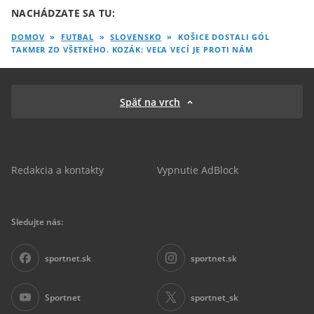
NACHÁDZATE SA TU:
DOMOV
»
FUTBAL
»
SLOVENSKO
»
KOŠICE DOSTALI GÓL
TAKMER ZO VŠETKÉHO. KOZÁK: VEĽA VECÍ JE PROTI NÁM
Späť na vrch
Redakcia a kontakty
Vypnutie AdBlock
Sledujte nás:
sportnet.sk
sportnet.sk
Sportnet
sportnet_sk