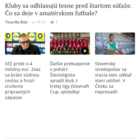
Kluby sa odhlasujú tesne pred štartom súťaže.
Čo sa deje v amatérskom futbale?
Titanilla Bőd
∙
st 14:15
∙
1
SFZ príde o 4
Ďalšie prekvapenie
Slovenský
milióny eur. Zväz
v pohári:
stredopoliar sa
sa bráni súdnou
Šiestoligista
vracia tam, odkiaľ
cestou a hrozí
vyradil klub z
vlani odišiel. V
zrušenie
tretej ligy (Slovnaft
Česku sa
prípravných
Cup, výsledky)
nepresadil
zápasov