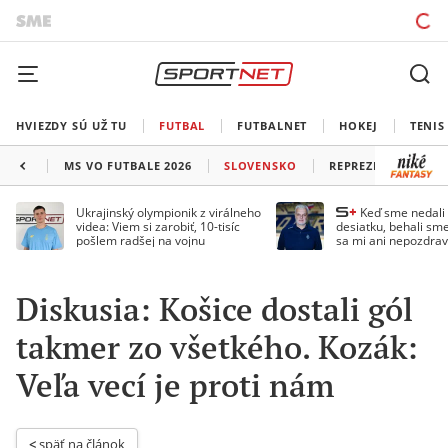
HVIEZDY SÚ UŽ TU
FUTBAL
FUTBALNET
HOKEJ
TENIS
MS VO FUTBALE 2026
SLOVENSKO
REPREZENTÁCIE
Ukrajinský olympionik z virálneho
Keď sme nedal
videa: Viem si zarobiť, 10-tisíc
desiatku, behali sme
pošlem radšej na vojnu
sa mi ani nepozdrav
Droppa
Diskusia: Košice dostali gól
takmer zo všetkého. Kozák:
Veľa vecí je proti nám
< 
späť na článok