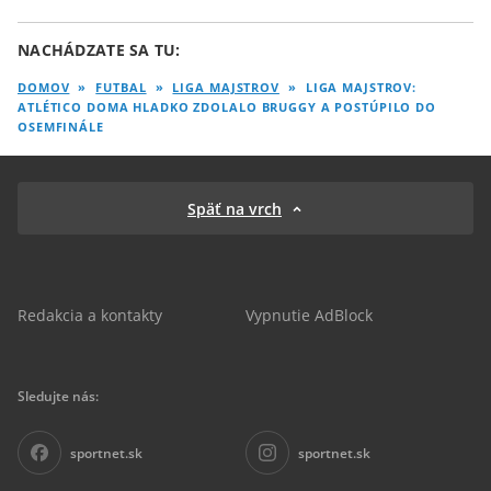
NACHÁDZATE SA TU:
DOMOV
»
FUTBAL
»
LIGA MAJSTROV
»
LIGA MAJSTROV:
ATLÉTICO DOMA HLADKO ZDOLALO BRUGGY A POSTÚPILO DO
OSEMFINÁLE
Späť na vrch
Redakcia a kontakty
Vypnutie AdBlock
Sledujte nás:
sportnet.sk
sportnet.sk