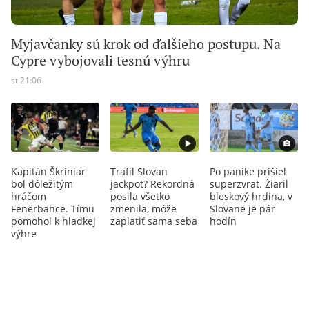
Myjavčanky sú krok od ďalšieho postupu. Na
Cypre vybojovali tesnú výhru
st 21:06
Kapitán Škriniar
Trafil Slovan
Po panike prišiel
bol dôležitým
jackpot? Rekordná
superzvrat. Žiaril
hráčom
posila všetko
bleskový hrdina, v
Fenerbahce. Tímu
zmenila, môže
Slovane je pár
pomohol k hladkej
zaplatiť sama seba
hodín
výhre