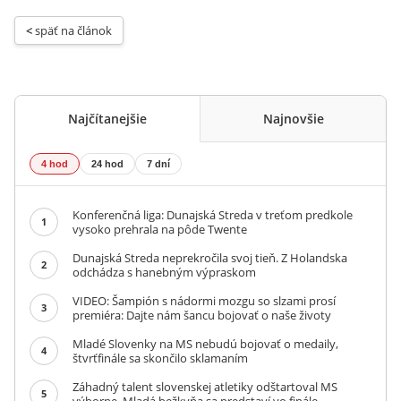
< 
späť na článok
Najčítanejšie
Najnovšie
4 hod
24 hod
7 dní
Konferenčná liga: Dunajská Streda v treťom predkole
1
vysoko prehrala na pôde Twente
Dunajská Streda neprekročila svoj tieň. Z Holandska
2
odchádza s hanebným výpraskom
VIDEO: Šampión s nádormi mozgu so slzami prosí
3
premiéra: Dajte nám šancu bojovať o naše životy
Mladé Slovenky na MS nebudú bojovať o medaily,
4
štvrťfinále sa skončilo sklamaním
Záhadný talent slovenskej atletiky odštartoval MS
5