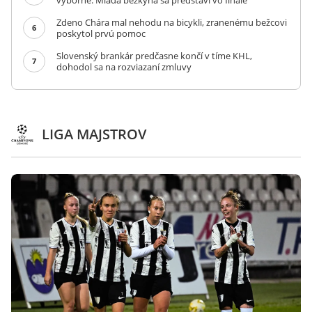
výborne. Mladá bežkyňa sa predstaví vo finále
Zdeno Chára mal nehodu na bicykli, zranenému bežcovi
6
poskytol prvú pomoc
Slovenský brankár predčasne končí v tíme KHL,
7
dohodol sa na rozviazaní zmluvy
LIGA MAJSTROV