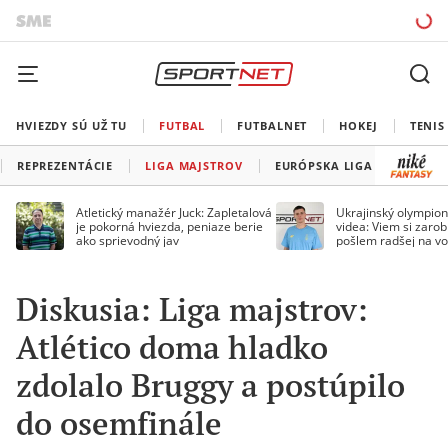
HVIEZDY SÚ UŽ TU
FUTBAL
FUTBALNET
HOKEJ
TENIS
REPREZENTÁCIE
LIGA MAJSTROV
EURÓPSKA LIGA
KONFE
Atletický manažér Juck: Zapletalová
Ukrajinský olympion
je pokorná hviezda, peniaze berie
videa: Viem si zarobi
ako sprievodný jav
pošlem radšej na vo
Diskusia: Liga majstrov:
Atlético doma hladko
zdolalo Bruggy a postúpilo
do osemfinále