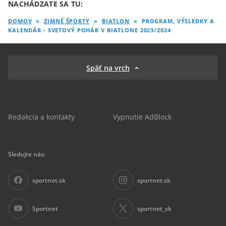
NACHÁDZATE SA TU:
DOMOV
»
ZIMNÉ ŠPORTY
»
BIATLON
»
PROGRAM, VÝSLEDKY A
KALENDÁR - SVETOVÝ POHÁR V BIATLONE 2023/2024
Späť na vrch
Redakcia a kontakty
Vypnutie AdBlock
Sledujte nás:
sportnet.sk
sportnet.sk
Sportnet
sportnet_sk