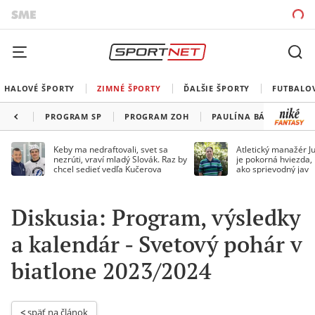
HALOVÉ ŠPORTY
ZIMNÉ ŠPORTY
ĎALŠIE ŠPORTY
FUTBALO
PROGRAM SP
PROGRAM ZOH
PAULÍNA BÁTOVSKÁ FI
Keby ma nedraftovali, svet sa
Atletický manažér Ju
nezrúti, vraví mladý Slovák. Raz by
je pokorná hviezda,
chcel sedieť vedľa Kučerova
ako sprievodný jav
Diskusia: Program, výsledky
a kalendár - Svetový pohár v
biatlone 2023/2024
< 
späť na článok