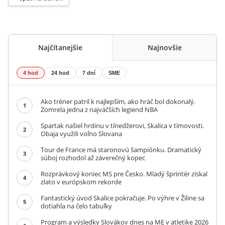
Najčítanejšie
Najnovšie
4 hod
24 hod
7 dní
SME
Ako tréner patril k najlepším, ako hráč bol dokonalý.
1
Zomrela jedna z najväčších legiend NBA
Spartak našiel hrdinu v tínedžerovi, Skalica v tímovosti.
2
Obaja využili voľno Slovana
Tour de France má staronovú šampiónku. Dramatický
3
súboj rozhodol až záverečný kopec
Rozprávkový koniec MS pre Česko. Mladý šprintér získal
4
zlato v európskom rekorde
Fantastický úvod Skalice pokračuje. Po výhre v Žiline sa
5
dotiahla na čelo tabuľky
Program a výsledky Slovákov dnes na ME v atletike 2026