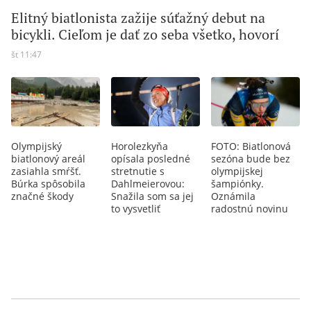
Elitný biatlonista zažije súťažný debut na
bicykli. Cieľom je dať zo seba všetko, hovorí
št 11:47
Olympijský
Horolezkyňa
FOTO: Biatlonová
biatlonový areál
opísala posledné
sezóna bude bez
zasiahla smŕšť.
stretnutie s
olympijskej
Búrka spôsobila
Dahlmeierovou:
šampiónky.
značné škody
Snažila som sa jej
Oznámila
to vysvetliť
radostnú novinu