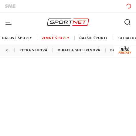
HALOVÉ ŠPORTY
ZIMNÉ ŠPORTY
ĎALŠIE ŠPORTY
FUTBALO
PETRA VLHOVÁ
MIKAELA SHIFFRINOVÁ
PROGRAM SP