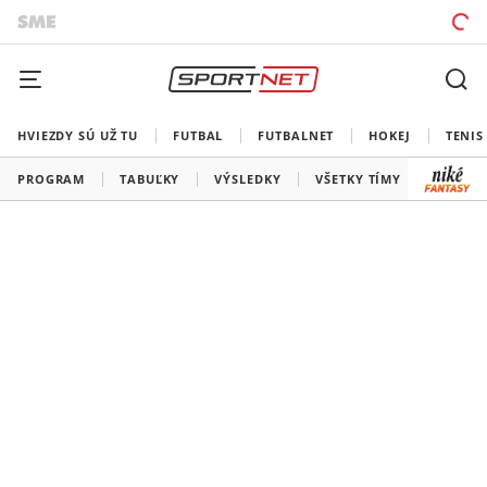
HVIEZDY SÚ UŽ TU
FUTBAL
FUTBALNET
HOKEJ
TENIS
PROGRAM
TABUĽKY
VÝSLEDKY
VŠETKY TÍMY
SLOVEN