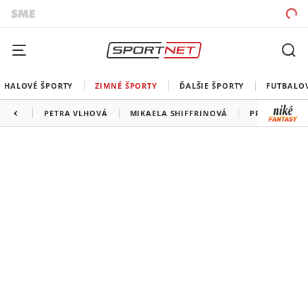
HALOVÉ ŠPORTY
ZIMNÉ ŠPORTY
ĎALŠIE ŠPORTY
FUTBALO
PETRA VLHOVÁ
MIKAELA SHIFFRINOVÁ
PROGRAM SP