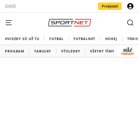
Predplatiť
HVIEZDY SÚ UŽ TU
FUTBAL
FUTBALNET
HOKEJ
TENIS
PROGRAM
TABUĽKY
VÝSLEDKY
VŠETKY TÍMY
SLOVEN