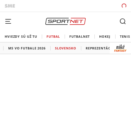
HVIEZDY SÚ UŽ TU
FUTBAL
FUTBALNET
HOKEJ
TENIS
MS VO FUTBALE 2026
SLOVENSKO
REPREZENTÁCIE
LIG